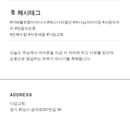
🔖 해시태그
#이때를위함이아니냐 #에스더의결단 #하나님의타이밍 #사명의자
리 #믿음의순종
#은혜누림 #서로세움 #디딤교회
오늘도 주님께서 여러분을 지금 이 자리에 두신 이유를 믿으며,
순종으로 응답하는 하루가 되시기를 축복합니다.
ADDRESS
디딤교회
경기 화성시 금곡로257번길 39