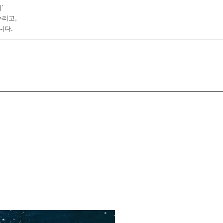
’
누리고,
니다.