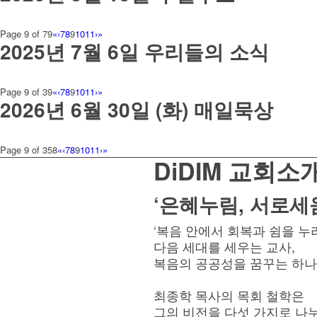
Page 9 of 79
«
‹
7
8
9
10
11
›
»
2025년 7월 6일 우리들의 소식
Page 9 of 39
«
‹
7
8
9
10
11
›
»
2026년 6월 30일 (화) 매일묵상
Page 9 of 358
«
‹
7
8
9
10
11
›
»
DiDIM 교회소
‘은혜누림, 서로세
‘복음 안에서 회복과 쉼을 누
다음 세대를 세우는 교사,
복음의 공공성을 꿈꾸는 하나
최종학 목사의 목회 철학은
그의 비전을 다섯 가지로 나