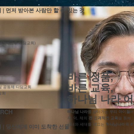
배 | 먼저 받아본 사람만 할 수 있는 것
-012(예금주:디딤교회)
바른 성품,
바른 교육,
림 공동체 디딤교회
교회
하나님 나라 
RCH
하나님 나라
를 살아가는
우리 아이들
에
지, 덕, 체의
전 인격적인 교육
을 통해
시대와 세대를 이끄는
하나님나라의 
배 | 당신에게 이미 도착한 선물