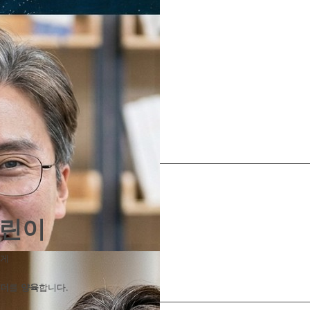
어린이
게
리더
를
양육
합니다.