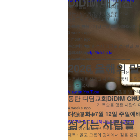
DiDIM 매거진
2026 '섬김으로 하나님나라를 세우다'
제목 : 당신에게 이미 도착한 선물
디딤교회 소식을 담았습니다
본문 : 베드로전서 4 : 7 - 11
2 days ago
온라인 헌금 : 기업은행 636-026420-01
3 weeks ago
1 month ago
--------------------------------------------------
1 month ago
주소: 경기도 화성시 금곡로 257번길 39
1 month ago
홈페이지:
http://ididim.kr
2 months ago
--------------------------------------------------
2026 올해의 
하나님 나라를 회복하고 누리는 은혜누
다음세대를 섬기고 세우는 공동체 디딤
인자가 
최종학 목사
섬김을 받으려
View on YouTube
동탄 디딤교회DiDIM CHU
도리어 섬기
기 목숨을 많은 사람의
4 weeks ago
디딤교회 | 7월 12일 주일예
마가복음 10:45
섬기는 사람들
#2026디딤교회
#하나님나라
#공동체
2026 '섬김으로 하나님나라를 세우다'
제목 : 옳고 그름의 경계에서 길을 잃다