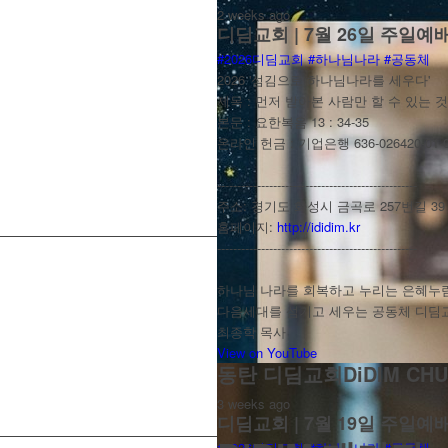
2 weeks ago
디딤교회 | 7월 26일 주일예
#2026디딤교회
#하나님나라
#공동체
2026 '섬김으로 하나님나라를 세우다'
제목 : 먼저 받아본 사람만 할 수 있는 것
본문 : 요한복음 13 : 34-35
온라인 헌금 : 기업은행 636-026420-01
--------------------------------------------------
주소: 경기도 화성시 금곡로 257번길 39
홈페이지:
http://ididim.kr
--------------------------------------------------
하나님 나라를 회복하고 누리는 은혜누
다음세대를 섬기고 세우는 공동체 디딤
최종학 목사
View on YouTube
동탄 디딤교회DiDIM CHU
3 weeks ago
디딤교회 | 7월 19일 주일예
#2026디딤교회
#하나님나라
#공동체