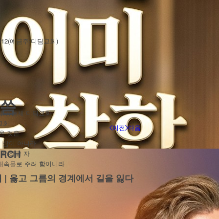
-012(예금주:디딤교회)
말씀
림 공동체 디딤교회
교회
이전
다음
온 것은
 함이 아니라
RCH
려 하고 자
 대속물로 주려 함이니라
배 | 옳고 그름의 경계에서 길을 잃다